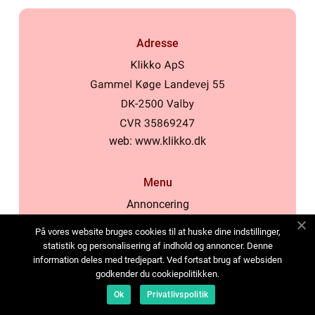
Adresse
web:
www.klikko.dk
Menu
Annoncering
Om os
På vores website bruges cookies til at huske dine indstillinger,
Cookies
statistik og personalisering af indhold og annoncer. Denne
information deles med tredjepart. Ved fortsat brug af websiden
Kontakt os
godkender du cookiepolitikken.
Sitemap
Ok
Privatlivspolitik