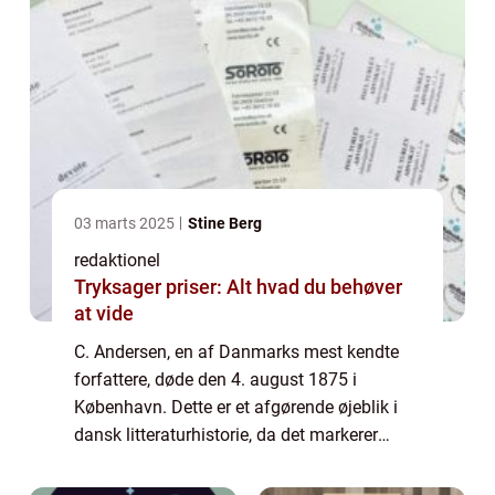
03 marts 2025
Stine Berg
redaktionel
Tryksager priser: Alt hvad du behøver
at vide
C. Andersen, en af Danmarks mest kendte
forfattere, døde den 4. august 1875 i
København. Dette er et afgørende øjeblik i
dansk litteraturhistorie, da det markerer
afslutningen på et liv fyldt med fantastiske
fortællinger og en epoke defineret af even...