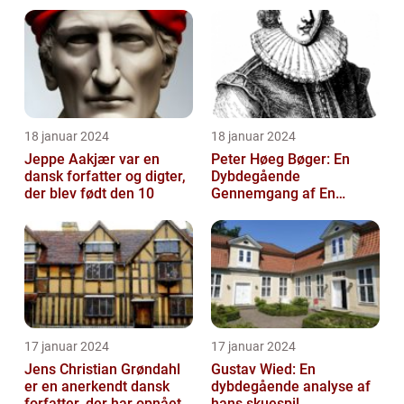
18 januar 2024
18 januar 2024
Jeppe Aakjær var en
Peter Høeg Bøger: En
dansk forfatter og digter,
Dybdegående
der blev født den 10
Gennemgang af En
Litterær Storhed
17 januar 2024
17 januar 2024
Jens Christian Grøndahl
Gustav Wied: En
er en anerkendt dansk
dybdegående analyse af
forfatter, der har opnået
hans skuespil