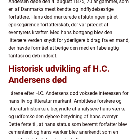
Andersen døde den 4. august 1875, 70 år gammel, som
en af Danmarks mest kendte og indflydelsesrige
forfattere. Hans død markerede afslutningen på et
epokegørende forfatterskab, der var præget af
eventyrets kræfter. Med hans bortgang blev den
litterære verden snydt for yderligere bidrag fra en mand,
der havde formået at berige den med en fabelagtig
fantasi og dyb indsigt.
Historisk udvikling af H.C.
Andersens død
I årene efter H.C. Andersens død voksede interessen for
hans liv og litteratur markant. Ambitiøse forskere og
litteraturhistorikere begyndte at analysere hans værker
og udforske den dybere betydning af hans eventyr.
Dette førte til, at hans status som berømt forfatter blev
cementeret og hans værker blev anerkendt som en