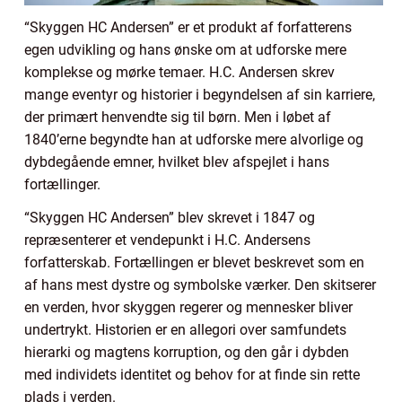
“Skyggen HC Andersen” er et produkt af forfatterens
egen udvikling og hans ønske om at udforske mere
komplekse og mørke temaer. H.C. Andersen skrev
mange eventyr og historier i begyndelsen af sin karriere,
der primært henvendte sig til børn. Men i løbet af
1840’erne begyndte han at udforske mere alvorlige og
dybdegående emner, hvilket blev afspejlet i hans
fortællinger.
“Skyggen HC Andersen” blev skrevet i 1847 og
repræsenterer et vendepunkt i H.C. Andersens
forfatterskab. Fortællingen er blevet beskrevet som en
af hans mest dystre og symbolske værker. Den skitserer
en verden, hvor skyggen regerer og mennesker bliver
undertrykt. Historien er en allegori over samfundets
hierarki og magtens korruption, og den går i dybden
med individets identitet og behov for at finde sin rette
plads i verden.