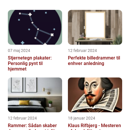
Andersen”. Denne artikel vil udforske og
introducere læseren til dette
bemærkelsesværdig...
07 maj 2024
12 februar 2024
Stjernetegn plakater:
Perfekte billedrammer til
Personlig pynt til
enhver anledning
hjemmet
12 februar 2024
18 januar 2024
Rammer: Sådan skaber
Klaus Rifbjerg - Mesteren