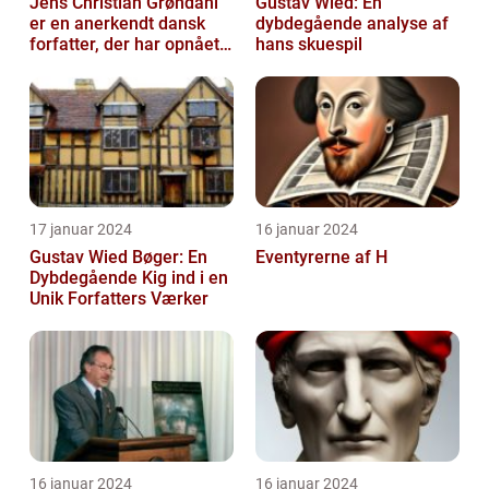
Jens Christian Grøndahl
Gustav Wied: En
er en anerkendt dansk
dybdegående analyse af
forfatter, der har opnået
hans skuespil
international succes med
sin...
17 januar 2024
16 januar 2024
Gustav Wied Bøger: En
Eventyrerne af H
Dybdegående Kig ind i en
Unik Forfatters Værker
16 januar 2024
16 januar 2024