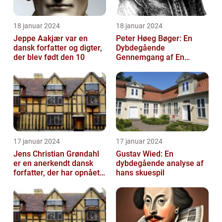
18 januar 2024
18 januar 2024
Jeppe Aakjær var en
Peter Høeg Bøger: En
dansk forfatter og digter,
Dybdegående
der blev født den 10
Gennemgang af En
Litterær Storhed
17 januar 2024
17 januar 2024
Jens Christian Grøndahl
Gustav Wied: En
er en anerkendt dansk
dybdegående analyse af
forfatter, der har opnået
hans skuespil
international succes med
sin...