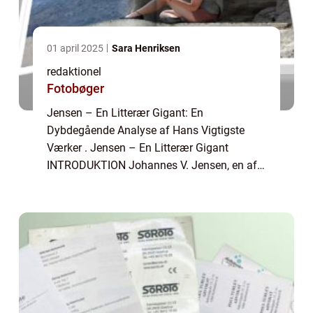
01 april 2025
Sara Henriksen
redaktionel
Fotobøger
Jensen – En Litterær Gigant: En
Dybdegående Analyse af Hans Vigtigste
Værker . Jensen – En Litterær Gigant
INTRODUKTION Johannes V. Jensen, en af
Danmarks mest betydningsfulde forfattere,
er kendt for sine bøger, der ofte bevæger sig
inde...