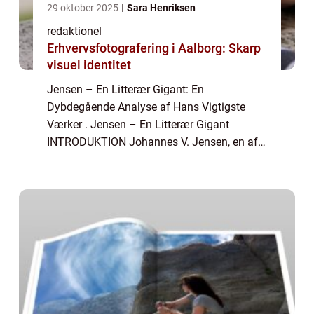
29 oktober 2025
Sara Henriksen
redaktionel
Erhvervsfotografering i Aalborg: Skarp
visuel identitet
Jensen – En Litterær Gigant: En
Dybdegående Analyse af Hans Vigtigste
Værker . Jensen – En Litterær Gigant
INTRODUKTION Johannes V. Jensen, en af
Danmarks mest betydningsfulde forfattere,
er kendt for sine bøger, der ofte bevæger sig
inde...