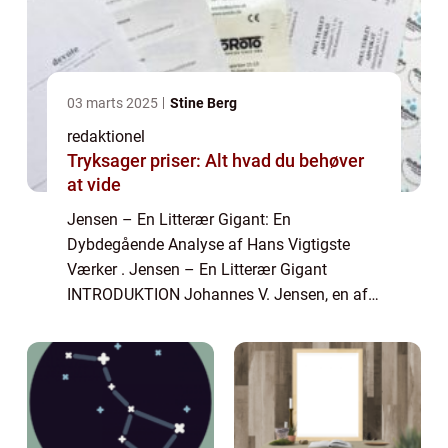
03 marts 2025
Stine Berg
redaktionel
Tryksager priser: Alt hvad du behøver
at vide
Jensen – En Litterær Gigant: En
Dybdegående Analyse af Hans Vigtigste
Værker . Jensen – En Litterær Gigant
INTRODUKTION Johannes V. Jensen, en af
Danmarks mest betydningsfulde forfattere,
er kendt for sine bøger, der ofte bevæger sig
inde...