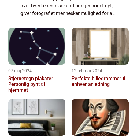
hvor hvert eneste sekund bringer noget nyt,
giver fotografiet mennesker mulighed for at
holde fast i de mindeværdige tider, scener og
følelser...
07 maj 2024
12 februar 2024
Stjernetegn plakater:
Perfekte billedrammer til
Personlig pynt til
enhver anledning
hjemmet